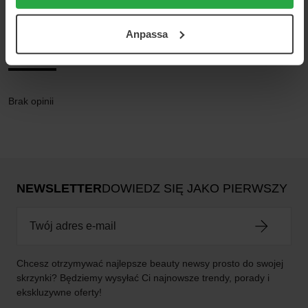
cookies. Du kan när som helst återkalla ditt samtycke.
För mer information se vår Cookie Policy samt vår
Anpassa
Integritetspolicy.
Opinie (0)
Pytania i odpowiedzi (0)
Brak opinii
NEWSLETTER
DOWIEDZ SIĘ JAKO PIERWSZY
Chcesz otrzymywać najlepsze beauty newsy prosto do swojej
skrzynki? Będziemy wysyłać Ci najnowsze trendy, porady i
ekskluzywne oferty!