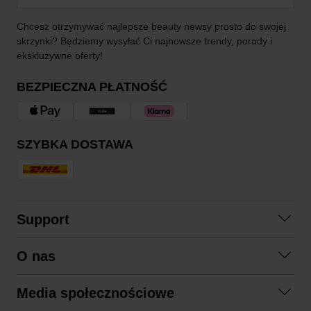
Chcesz otrzymywać najlepsze beauty newsy prosto do swojej
skrzynki? Będziemy wysyłać Ci najnowsze trendy, porady i
ekskluzywne oferty!
BEZPIECZNA PŁATNOŚĆ
SZYBKA DOSTAWA
Support
Skontaktuj się z nami
O nas
Pytania i odpowiedzi
Współpraca
Regulamin zakupów
Media społecznościowe
Zrównoważony rozwój
Formy zwrotu