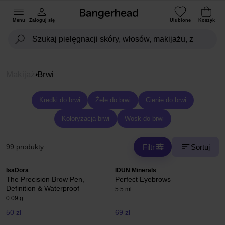
Menu
Zaloguj się
Ulubione
Koszyk
Makijaż
Brwi
Kredki do brwi
Żele do brwi
Cienie do brwi
Koloryzacja brwi
Wosk do brwi
Filtr
Sortuj
99 produkty
IsaDora
IDUN Minerals
The Precision Brow Pen,
Perfect Eyebrows
Definition & Waterproof
5.5 ml
0.09 g
50 zł
69 zł