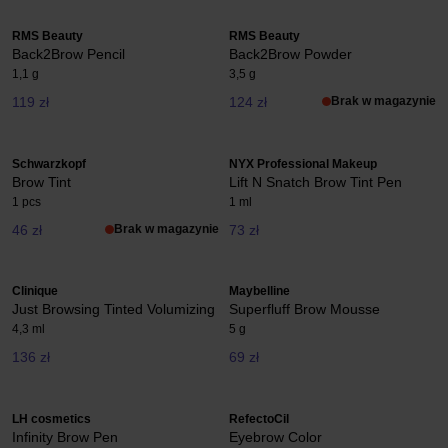
RMS Beauty
RMS Beauty
Back2Brow Pencil
Back2Brow Powder
1,1 g
3,5 g
119 zł
124 zł
Brak w magazynie
Schwarzkopf
NYX Professional Makeup
Brow Tint
Lift N Snatch Brow Tint Pen
1 pcs
1 ml
46 zł
Brak w magazynie
73 zł
Clinique
Maybelline
Just Browsing Tinted Volumizing
Superfluff Brow Mousse
4,3 ml
5 g
136 zł
69 zł
LH cosmetics
RefectoCil
Infinity Brow Pen
Eyebrow Color