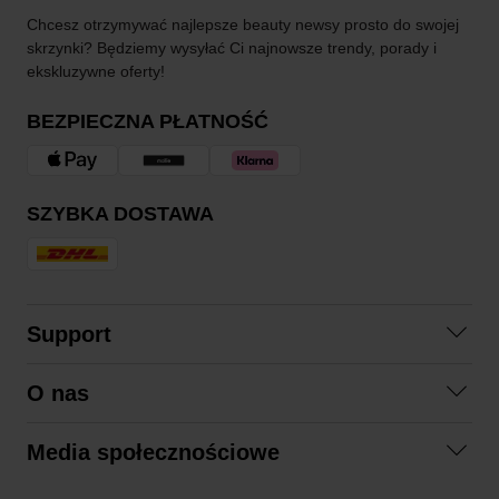
Chcesz otrzymywać najlepsze beauty newsy prosto do swojej
skrzynki? Będziemy wysyłać Ci najnowsze trendy, porady i
ekskluzywne oferty!
BEZPIECZNA PŁATNOŚĆ
SZYBKA DOSTAWA
Support
Skontaktuj się z nami
O nas
Pytania i odpowiedzi
Współpraca
Regulamin zakupów
Media społecznościowe
Zrównoważony rozwój
Formy zwrotu
Facebook