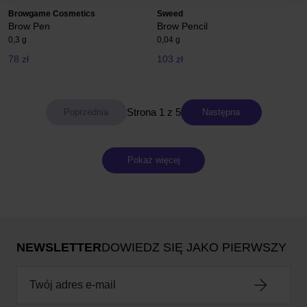
Browgame Cosmetics
Sweed
Brow Pen
Brow Pencil
0,3 g
0,04 g
78 zł
103 zł
Strona 1 z 5
Następna
Pokaż więcej
NEWSLETTER
DOWIEDZ SIĘ JAKO PIERWSZY