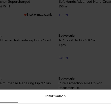
ncher Supercharged
Soft Hands Advanced Hand Cre
n
275 ml
150 ml
Brak w magazynie
126 zł
t
Bodyologist
Polisher Antioxidizing Body Scrub
To Stay & To Go Gift Set
1 pcs
249 zł
t
Bodyologist
lm Intense Repairing Lip & Skin
Pure Protection AHA Roll-on
Deodorant
50 ml
Information
106 zł
Brak w