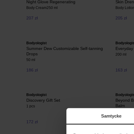
Night Glove Regenerating
Skin Dre
Body Cream
250 ml
Body Lotio
207 zł
205 zł
Bodyologist
Bodyologis
Summer Dew Customizable Self-tanning
Everyday 
Drops
200 ml
50 ml
186 zł
163 zł
Bodyologist
Bodyologis
Discovery Gift Set
Beyond Ba
Balm
1 pcs
10 ml
Samtycke
172 zł
103 zł