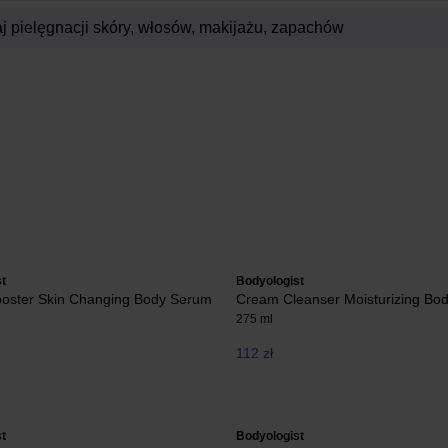
t
Bodyologist
ooster Skin Changing Body Serum
Cream Cleanser Moisturizing Bo
275 ml
112 zł
t
Bodyologist