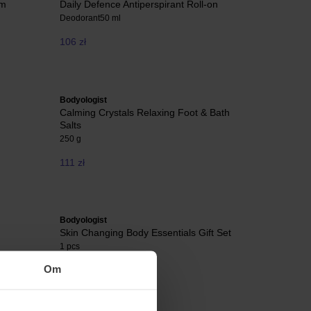
am
Daily Defence Antiperspirant Roll-on
Deodorant
50 ml
106 zł
Bodyologist
Calming Crystals Relaxing Foot & Bath
Salts
250 g
111 zł
Bodyologist
Skin Changing Body Essentials Gift Set
1 pcs
Om
 magazynie
384 zł