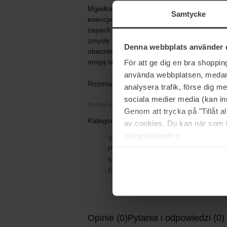
Mgiełka do ciała, która budzi Twoje zmysły
Samtycke
esencje z dojrzewających w słońcu owoców.
zapach.Zmiękcza skórę i dodaje jej energii
zmysły. *UWAGA! Na zdjęciu widać nowe op
Denna webbplats använder 
obecnie zmiany w opakowaniach, dlatego 
mogą się przez pewien czas różnić.
För att ge dig en bra shoppi
använda webbplatsen, medan d
Rozmiar: 100 ml
analysera trafik, förse dig 
sociala medier media (kan in
Numer artykułu: 2768
Genom att trycka på "Tillåt 
Kategorie:
av cookies. Du kan när som h
Integritetspolicy.
Strona główna
Perfumy
Mgiełki do ciała
Eau Apricot
Opinie (0)
Pytania i odpowiedzi (0)