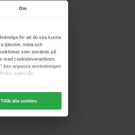
Om
vändiga för att du ska kunna
a tjänster, mäta och
a funktioner som används på
as med cookieleverantören.
jer" kan anpassa användningen
 Policy samt vår
Tillåt alla cookies