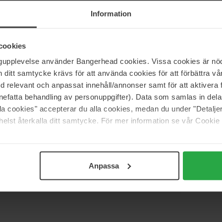
 orzeźwiającym zapachem dla ciała i duszy. Naturalne
Information
Składniki nawilżające.Nadaje skórze piękny
 oraz aksamitnego dotyku.Stosuj codziennie, aby obudzić
akowanie produktu. Produkty firmy Biotherm przechodzą
cookies
też opakowania produktów otrzymywanych przy zakupie
ngupplevelse använder Bangerhead cookies. Vissa cookies är nöd
itt samtycke krävs för att använda cookies för att förbättra vår
med relevant och anpassat innehåll/annonser samt för att aktiver
nefatta behandling av personuppgifter). Data som samlas in del
alla cookies" accepterar du alla cookies, medan du under "Detal
elst återkalla ditt samtycke. För mer information se vår Cookie
Anpassa