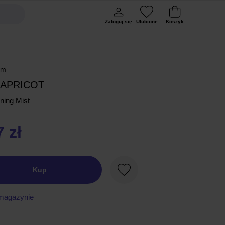
Zaloguj się
Ulubione
Koszyk
rm
 APRICOT
ing Mist
 zł
Kup
Ulubione
magazynie