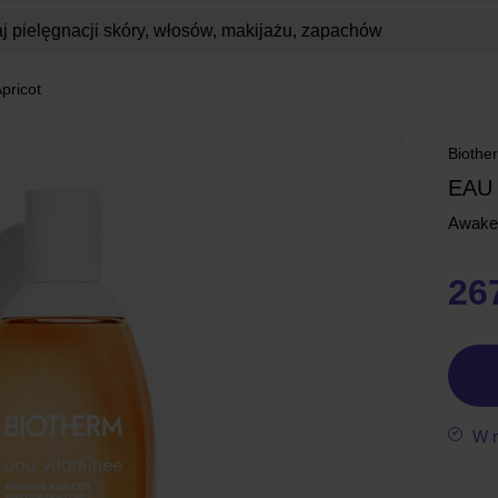
pricot
Biothe
EAU
Awaken
267
W 