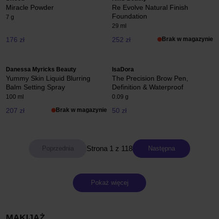
Miracle Powder
Re Evolve Natural Finish
Foundation
7 g
29 ml
176 zł
252 zł
Brak w magazynie
Danessa Myricks Beauty
IsaDora
Yummy Skin Liquid Blurring
The Precision Brow Pen,
Balm Setting Spray
Definition & Waterproof
100 ml
0.09 g
207 zł
Brak w magazynie
50 zł
Strona 1 z 118
Następna
Pokaż więcej
MAKIJAŻ