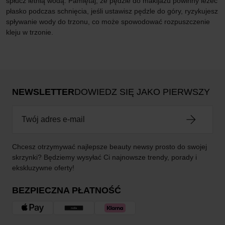
spłucz letnią wodą. Pamiętaj, że pędzle do makijażu powinny leżeć
płasko podczas schnięcia, jeśli ustawisz pędzle do góry, ryzykujesz
spływanie wody do trzonu, co może spowodować rozpuszczenie
kleju w trzonie.
NEWSLETTER
DOWIEDZ SIĘ JAKO PIERWSZY
Chcesz otrzymywać najlepsze beauty newsy prosto do swojej
skrzynki? Będziemy wysyłać Ci najnowsze trendy, porady i
ekskluzywne oferty!
BEZPIECZNA PŁATNOŚĆ