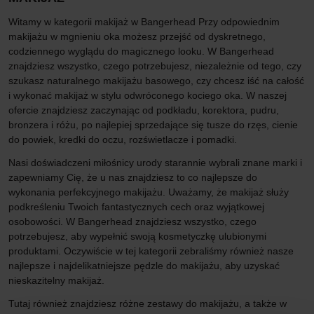
Witamy w kategorii makijaż w Bangerhead Przy odpowiednim
makijażu w mgnieniu oka możesz przejść od dyskretnego,
codziennego wyglądu do magicznego looku. W Bangerhead
znajdziesz wszystko, czego potrzebujesz, niezależnie od tego, czy
szukasz naturalnego makijażu basowego, czy chcesz iść na całość
i wykonać makijaż w stylu odwróconego kociego oka. W naszej
ofercie znajdziesz zaczynając od podkładu, korektora, pudru,
bronzera i różu, po najlepiej sprzedające się tusze do rzęs, cienie
do powiek, kredki do oczu, rozświetlacze i pomadki.
Nasi doświadczeni miłośnicy urody starannie wybrali znane marki i
zapewniamy Cię, że u nas znajdziesz to co najlepsze do
wykonania perfekcyjnego makijażu. Uważamy, że makijaż służy
podkreśleniu Twoich fantastycznych cech oraz wyjątkowej
osobowości. W Bangerhead znajdziesz wszystko, czego
potrzebujesz, aby wypełnić swoją kosmetyczkę ulubionymi
produktami. Oczywiście w tej kategorii zebraliśmy również nasze
najlepsze i najdelikatniejsze pędzle do makijażu, aby uzyskać
nieskazitelny makijaż.
Tutaj również znajdziesz różne zestawy do makijażu, a także w