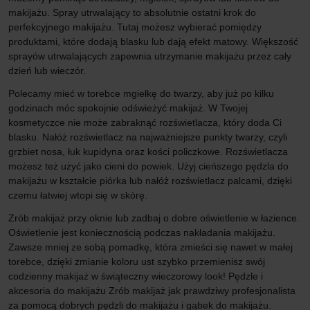
makijażu. Spray utrwalający to absolutnie ostatni krok do
perfekcyjnego makijażu. Tutaj możesz wybierać pomiędzy
produktami, które dodają blasku lub dają efekt matowy. Większość
sprayów utrwalających zapewnia utrzymanie makijażu przez cały
dzień lub wieczór.
Polecamy mieć w torebce mgiełkę do twarzy, aby już po kilku
godzinach móc spokojnie odświeżyć makijaż. W Twojej
kosmetyczce nie może zabraknąć rozświetlacza, który doda Ci
blasku. Nałóż rozświetlacz na najważniejsze punkty twarzy, czyli
grzbiet nosa, łuk kupidyna oraz kości policzkowe. Rozświetlacza
możesz też użyć jako cieni do powiek. Użyj cieńszego pędzla do
makijażu w kształcie piórka lub nałóż rozświetlacz palcami, dzięki
czemu łatwiej wtopi się w skórę.
Zrób makijaż przy oknie lub zadbaj o dobre oświetlenie w łazience.
Oświetlenie jest koniecznością podczas nakładania makijażu.
Zawsze mniej ze sobą pomadkę, która zmieści się nawet w małej
torebce, dzięki zmianie koloru ust szybko przemienisz swój
codzienny makijaż w świąteczny wieczorowy look! Pędzle i
akcesoria do makijażu Zrób makijaż jak prawdziwy profesjonalista
za pomocą dobrych pędzli do makijażu i gąbek do makijażu.