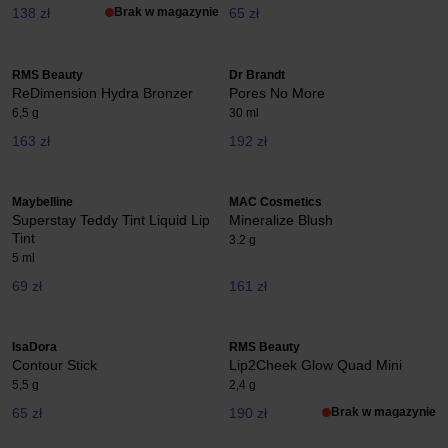
138 zł
Brak w magazynie
65 zł
RMS Beauty
Dr Brandt
ReDimension Hydra Bronzer
Pores No More
6,5 g
30 ml
163 zł
192 zł
Maybelline
MAC Cosmetics
Superstay Teddy Tint Liquid Lip
Mineralize Blush
Tint
3.2 g
5 ml
69 zł
161 zł
IsaDora
RMS Beauty
Contour Stick
Lip2Cheek Glow Quad Mini
5,5 g
2,4 g
65 zł
190 zł
Brak w magazynie