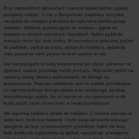
Przy odpowiednich akcesoriach znacznie łatwiej będzie uzyskać
pożądany makijaż. U nas w Bangerhead znajdziesz wszystkie
narzędzia do makijażu potrzebne do wykonania perfekcyjnego
makijażu. Wybieraj spośród pędzli do makijażu i gąbek do
makijażu w różnych rozmiarach i kształtach. Wybór pędzli do
makijażu może być dość trudny. W kosmetyczce polecamy pędzel
do podkładu, pędzel do pudru, pędzel do korektora, pędzel do
różu, pędzel do cieni, pędzel do brwi i pędzel do ust.
Nie mieszaj pędzli ze sobą bezpośrednio po użyciu, ponieważ na
pędzlach zawsze pozostają resztki produktu. Większość pędzli ma
wyraźną nazwę obszaru zastosowania, do którego są
przeznaczone. Podczas nakładania cieni do powiek potrzebujesz
co najmniej jednego dużego pędzla oraz mniejszego, bardziej
kompaktowego pędzla. Na szczęście nie ma ograniczeń co do
liczby pędzli, które chcesz mieć w swojej kosmetyczce.
Nie zapomnij zadbać o pędzle do makijażu. Z czasem zbierają na
sobie kurz, brud oraz bakterie. Czyść swoje akcesoria używając
specjalnie do tego przeznaczonych produktów. Nałóż nie dużą
ilość środku do czyszczenia na pędzel, wyczyść go, a następnie