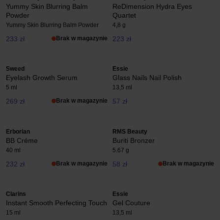
Yummy Skin Blurring Balm
ReDimension Hydra Eyes
Powder
Quartet
Yummy Skin Blurring Balm Powder
4,8 g
233 zł
Brak w magazynie
223 zł
Sweed
Essie
Eyelash Growth Serum
Glass Nails Nail Polish
5 ml
13,5 ml
269 zł
Brak w magazynie
57 zł
Erborian
RMS Beauty
BB Créme
Buriti Bronzer
40 ml
5.67 g
232 zł
Brak w magazynie
58 zł
Brak w magazynie
Clarins
Essie
Instant Smooth Perfecting Touch
Gel Couture
15 ml
13,5 ml