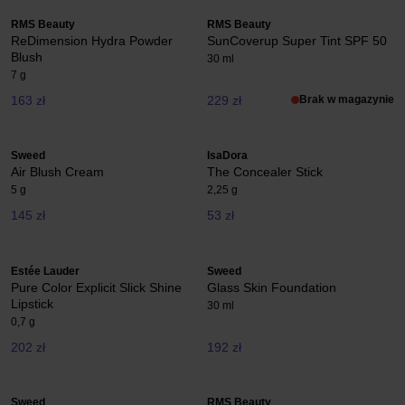
RMS Beauty
RMS Beauty
ReDimension Hydra Powder
SunCoverup Super Tint SPF 50
Blush
30 ml
7 g
163 zł
229 zł
Brak w magazynie
Sweed
IsaDora
Air Blush Cream
The Concealer Stick
5 g
2,25 g
145 zł
53 zł
Estée Lauder
Sweed
Pure Color Explicit Slick Shine
Glass Skin Foundation
Lipstick
30 ml
0,7 g
202 zł
192 zł
Sweed
RMS Beauty