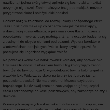
nawilżoną i jędrna skórę łatwiej aplikuje się kosmetyki a makijaż
utrzymuje się dłużej. Zanim nałożysz bazę pod makijaż, możesz
przygotować skórę i nałożyć lekki podkład.
Dobierz bazę w zależności od rodzaju skóry i pożądanego efektu.
Jeśli lubisz glow make up co oznacza makijaż rozświetlający,
wybierz bazę rozświetlającą, a jeśli masz cerę tłustą, możesz z
powodzeniem wybrać bazę matująca. Znamy uczucie budzenia się
z trudnymi do ukrycia cieniami pod oczami. Wybierz korektor o
właściwościach odbijających światło, który szybko sprawi, że
poczujesz się i będziesz wyglądać świeżo.
Na powiekę i wokół oka nałóż również korektor, aby oprawić oko.
Czy masz trudności z ułożeniem brwi? Użyj koloryzujący żel do
brwi. Żel do brwi pomoże Ci wymodelować brwi, a kolor wypełnia
wszelkie luki. Widzisz, że skóra na twarzy jest bardzo jasna i
pozbawiona blasku? Nie ma problemu! Możesz użyć pudru
brązującego. Nałóż swój bronzer, zaczynając od górnej części
czoła i przechodząc do kości policzkowych, aby zakończyć na szyi i
dekolcie.
W naszych najlepszych wskazówkach dotyczących makijażu, nie
możemy pominąć utrwalaczy, mgiełek, sprayów lub fixerów do