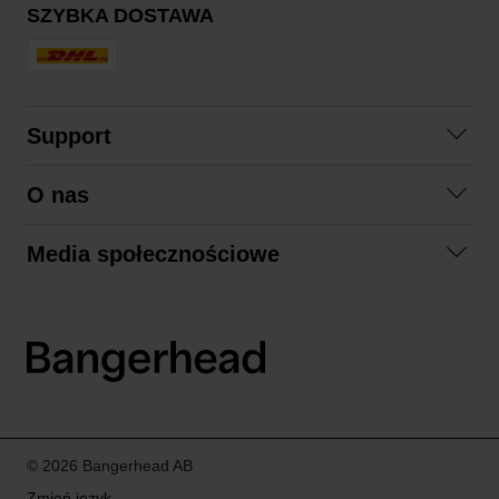
SZYBKA DOSTAWA
Support
Skontaktuj się z nami
O nas
Pytania i odpowiedzi
Współpraca
Regulamin zakupów
Media społecznościowe
Zrównoważony rozwój
Formy zwrotu
Facebook
Formy i czas dostawy
Polityka prywatności
Instagram
LinkedIn
© 2026 Bangerhead AB
Zmień język