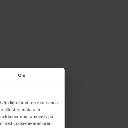
Om
vändiga för att du ska kunna
a tjänster, mäta och
a funktioner som används på
as med cookieleverantören.