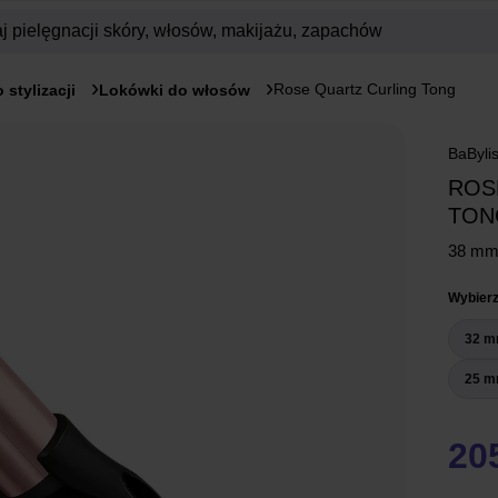
Rose Quartz Curling Tong
 stylizacji
Lokówki do włosów
BaByli
ROS
TON
38 mm
Wybierz
32 m
25 m
205