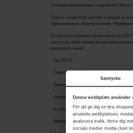
Profesjonalna lokówka o szerokości 38 mm
Ćwierć-ceramiczny cylinder z łatwym w użyc
wykończeniem, które jest trwałe. Wyjątkowo
6 cyfrowych ustawień temperatury do 210°
utrzymuje stałą wysoką temperaturę podczas
wszystkich sekcji.
- Do 210°C
- Cylinder 38 mm
Samtycke
- Kwarcowa powłoka ceramiczna
- System grzewczy Advanced Ceramics
Denna webbplats använder 
För att ge dig en bra shoppi
- 6 cyfrowych ustawień temperatury 160-2
använda webbplatsen, medan d
analysera trafik, förse dig 
- Bardzo długi cylinder
sociala medier media (kan in