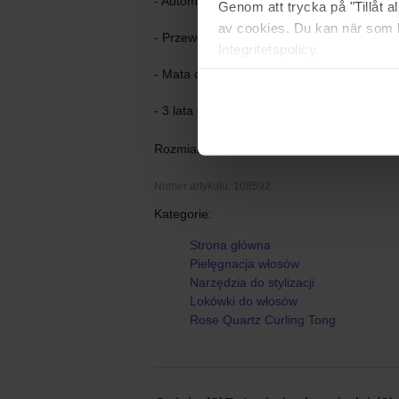
- Automatyczne wyłączanie
Genom att trycka på "Tillåt 
av cookies. Du kan när som h
- Przewód o długości 2,5 m z obrotową na
Integritetspolicy.
- Mata odporna na ciepło
- 3 lata gwarancj
Rozmiar: 1 pcs
Numer artykułu: 108592
Kategorie:
Strona główna
Pielęgnacja włosów
Narzędzia do stylizacji
Lokówki do włosów
Rose Quartz Curling Tong