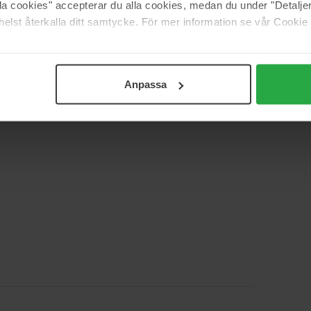
alla cookies" accepterar du alla cookies, medan du under "Detal
elst återkalla ditt samtycke. För mer information se vår Cookie
sadką
Anpassa