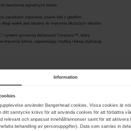
 do tworzenia wyraźnych loków.
iu zaciskiem zapewnia ciasne loki z gładkim
 długi wałek jest idealny do kręcenia dłuższych włosów.
C i system grzewczy Advanced Ceramics™, który
 kręcenia loków, zapewniając szybką i łatwą stylizację
Information
cookies
ngupplevelse använder Bangerhead cookies. Vissa cookies är nöd
10 °C
itt samtycke krävs för att använda cookies för att förbättra vår
med relevant och anpassat innehåll/annonser samt för att aktiver
nefatta behandling av personuppgifter). Data som samlas in del