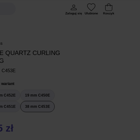
Zaloguj się
Ulubione
Koszyk
ss
E QUARTZ CURLING
G
 C453E
 wariant
m C452E
19 mm C450E
m C451E
38 mm C453E
 zł