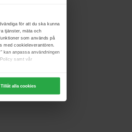
vändiga för att du ska kunna
a tjänster, mäta och
a funktioner som används på
as med cookieleverantören.
jer" kan anpassa användningen
 Policy samt vår
Tillåt alla cookies