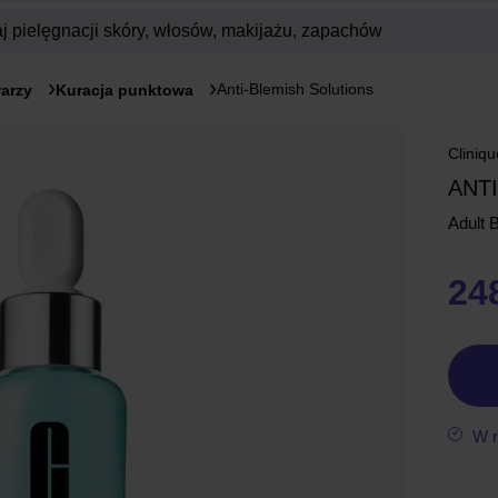
Anti-Blemish Solutions
warzy
Kuracja punktowa
Cliniqu
ANT
Adult 
248
W 