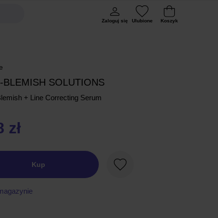
Zaloguj się
Ulubione
Koszyk
e
I-BLEMISH SOLUTIONS
Blemish + Line Correcting Serum
 zł
Kup
Ulubione
magazynie