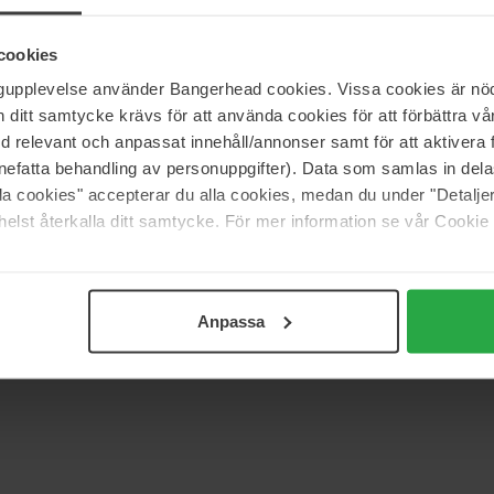
cookies
ngupplevelse använder Bangerhead cookies. Vissa cookies är nöd
itt samtycke krävs för att använda cookies för att förbättra vår
med relevant och anpassat innehåll/annonser samt för att aktiver
nefatta behandling av personuppgifter). Data som samlas in del
alla cookies" accepterar du alla cookies, medan du under "Detal
elst återkalla ditt samtycke. För mer information se vår Cookie
Anpassa