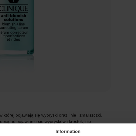
 której pojawiają się wypryski oraz linie i zmarszczki.
biegać pojawianiu się wyprysków i krostek, nie
zna, zapobiegająca starzeniu się technologia, która
Information
prawia strukturę skóry. Doświadcz wyraźniejszej, gładszej