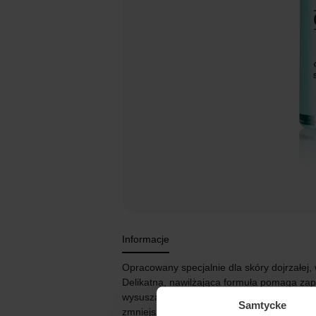
Informacje
Opracowany specjalnie dla skóry dojrzałej, w
Delikatna, nawilżająca formuła pomaga zapo
wysuszając i nie podrażniając skóry. Skutec
Samtycke
zmniejsza widoczność linii, zmarszczek i po