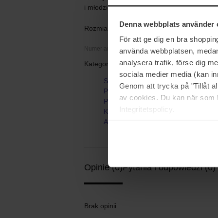
i młodziej wyglądającej skóry. Bez oleju.
Denna webbplats använder 
Rozmiar: 30 ml
För att ge dig en bra shoppi
Numer artykułu: 51622
använda webbplatsen, medan d
analysera trafik, förse dig 
Kategorie:
sociala medier media (kan in
Strona główna
Genom att trycka på "Tillåt 
Pielęgnacja skóry
av cookies. Du kan när som h
Pielęgnacja twarzy
Integritetspolicy.
Kuracja punktowa
Anti-Blemish Solutions
Opinie (0)
Pytania i odpowiedzi (0)
Brak opinii