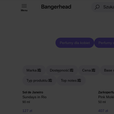
Menu
Perfumy dla kobiet
Perfumy 
Marka
Dostępność
Cena
Base 
Typ produktu
Top notes
Sol de Janeiro
Zarkoperf
Sundays in Rio
Pink Molé
90 ml
50 ml
127 zł
407 zł