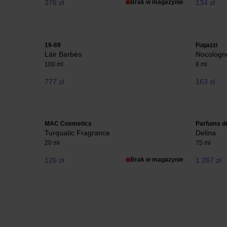
376 zł
Brak w magazynie
134 zł
19-69
Fugazzi
Láir Barbès
Nocologn
100 ml
8 ml
777 zł
163 zł
MAC Cosmetics
Parfums d
Turquatic Fragrance
Delina
20 ml
75 ml
125 zł
Brak w magazynie
1 267 zł