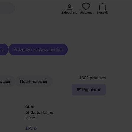
Zaloguj się
Ulubione
Koszyk
ty
Prezenty i zestawy perfum
1309 produkty
owa
Heart notes
Popularne
OUAI
St Barts Hair &
236 ml
165 zł