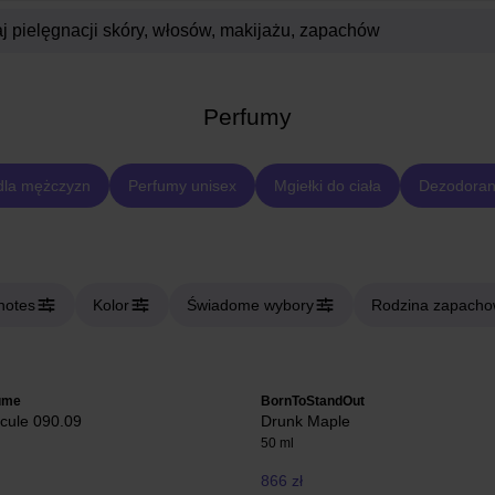
Perfumy
dla mężczyzn
Perfumy unisex
Mgiełki do ciała
Dezodoran
notes
Kolor
Świadome wybory
Rodzina zapach
ume
BornToStandOut
cule 090.09
Drunk Maple
50 ml
866 zł