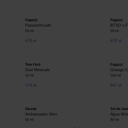
Fugazzi
Fugazzi
Passionfroudh
BTSO x F
50 ml
50 ml
670 zł
670 zł
Tom Ford
Fugazzi
Oud Minerale
Orange C
10 ml
100 ml
174 zł
947 zł
Gisada
Sol de Jan
Ambassador Men
Água Míst
50 ml
90 ml