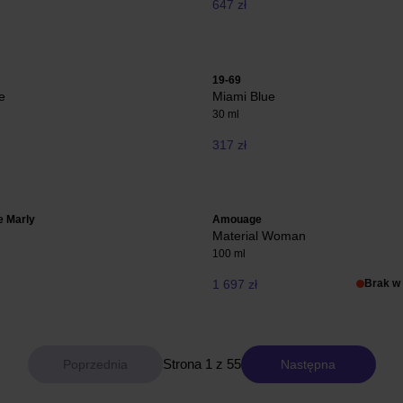
647 zł
19-69
e
Miami Blue
30 ml
317 zł
e Marly
Amouage
Material Woman
100 ml
1 697 zł
Brak w
Strona 1 z 55
Następna