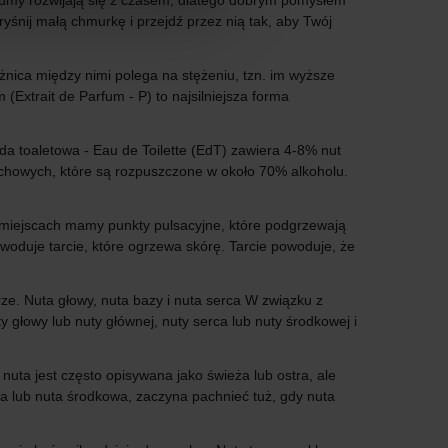
umy rozwijają się z czasem, dlatego dobrym pomysłem
yśnij małą chmurkę i przejdź przez nią tak, aby Twój
ica między nimi polega na stężeniu, tzn. im wyższe
(Extrait de Parfum - P) to najsilniejsza forma
toaletowa - Eau de Toilette (EdT) zawiera 4-8% nut
chowych, które są rozpuszczone w około 70% alkoholu.
ch miejscach mamy punkty pulsacyjne, które podgrzewają
woduje tarcie, które ogrzewa skórę. Tarcie powoduje, że
. Nuta głowy, nuta bazy i nuta serca W związku z
 głowy lub nuty głównej, nuty serca lub nuty środkowej i
nuta jest często opisywana jako świeża lub ostra, ale
rca lub nuta środkowa, zaczyna pachnieć tuż, gdy nuta