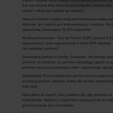
Zapach reaguje na pH skóry i może inaczej pachnieć na
jest odczekanie kilku minut przed podjęciem ostatecznej
zapach odbijał się również we włosach.
Jaka jest różnica między wodą perfumowaną a wodą toal
stężenie, tym zapach jest intensywniejszy i trwalszy. Na
zapachowa zawierająca 15-30% zapachów.
Woda perfumowana - Eau de Parfum (EdP) zawiera 8-15%
zapachowych i jest rozpuszczona w około 80% alkoholu.
Jak nakładać perfumy?
Stosowanie perfum to sztuka. Powodem, dla którego perfu
perfumy, co oznacza, że ​​perfumy wydzielają zapach w s
perfumy tracą swój prawdziwy efekt, zamiast tego spryskaj
Wskazówka! Przed nałożeniem perfum użyj bezzapachoweg
produkcją perfum, zapachy dzielą się na nuty zapachowe.
nuty bazy.
Nuta głowy to zapach, który uwalnia się, gdy perfumy są 
krótkotrwała. Niektóre z zapachów należących do tej rodz
górna przestaje być odczuwalna.