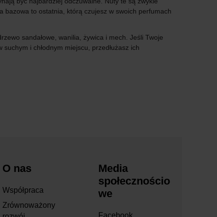
nają być najbardziej odczuwalne. Nuty te są zwykle
Nuta bazowa to ostatnia, którą czujesz w swoich perfumach
rzewo sandałowe, wanilia, żywica i mech. Jeśli Twoje
 suchym i chłodnym miejscu, przedłużasz ich
O nas
Media
społecznościo
Współpraca
we
Zrównoważony
Facebook
rozwój