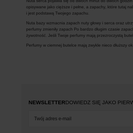
Nuta serca pojawia się od dwóch minut do dwóch godzin 
opisywane jako cięższe i pełne, a zapachy, które tutaj na
i jest podstawą Twojego zapachu.
Nuta bazy wzmacnia zapach nuty głowy i serca oraz utrzy
perfumy zmieniły zapach Po bardzo długim czasie zapa
żywotność. Jeśli Twoje perfumy mają przezroczystą butel
Perfumy w ciemnej butelce mają zwykle nieco dłuższy okr
NEWSLETTER
DOWIEDZ SIĘ JAKO PIER