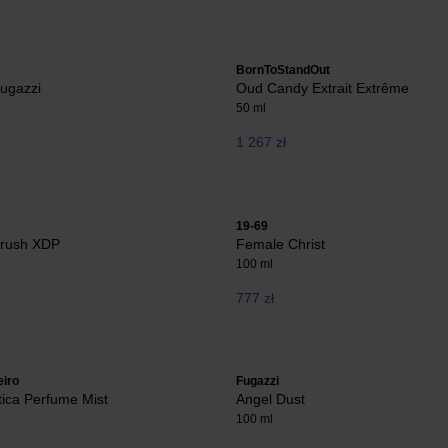
BornToStandOut
ugazzi
Oud Candy Extrait Extrême
50 ml
1 267 zł
19-69
rush XDP
Female Christ
100 ml
777 zł
eiro
Fugazzi
ica Perfume Mist
Angel Dust
100 ml