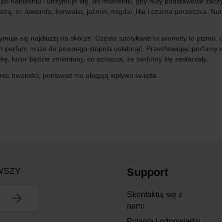
po nałożeniu i utrzymuje się, do momentu, gdy nuty podstawowe zaczy
leżą, to: lawenda, konwalia, jaśmin, migdał, lilia i czarna porzeczka. 
muje się najdłużej na skórze. Często spotykane tu aromaty to piżmo, d
ch perfum może do pewnego stopnia osłabnąć. Przechowując perfumy w
kę, kolor będzie zmieniony, co oznacza, że perfumy się zestarzały.
es trwałości, ponieważ nie ulegają wpływu światła.
WSZY
Support
Skontaktuj się z
nami
Pytania i odpowiedzi