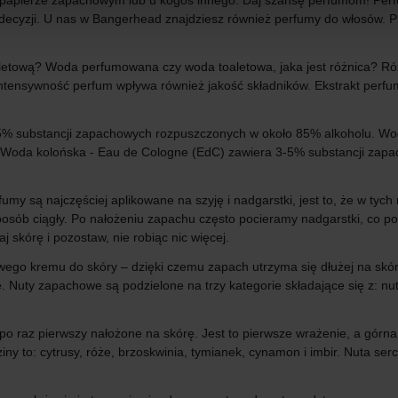
 papierze zapachowym lub u kogoś innego. Daj szansę perfumom! Perf
 decyzji. U nas w Bangerhead znajdziesz również perfumy do włosów. Pr
etową? Woda perfumowana czy woda toaletowa, jaka jest różnica? Różn
 intensywność perfum wpływa również jakość składników. Ekstrakt perfum 
 substancji zapachowych rozpuszczonych w około 85% alkoholu. Woda 
 Woda kolońska - Eau de Cologne (EdC) zawiera 3-5% substancji zapa
my są najczęściej aplikowane na szyję i nadgarstki, jest to, że w ty
posób ciągły. Po nałożeniu zapachu często pocieramy nadgarstki, co po
 skórę i pozostaw, nie robiąc nic więcej.
o kremu do skóry – dzięki czemu zapach utrzyma się dłużej na skórze
 Nuty zapachowe są podzielone na trzy kategorie składające się z: nuty
po raz pierwszy nałożone na skórę. Jest to pierwsze wrażenie, a górna 
iny to: cytrusy, róże, brzoskwinia, tymianek, cynamon i imbir. Nuta se