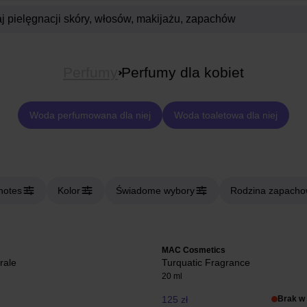
Perfumy
Perfumy dla kobiet
Woda perfumowana dla niej
Woda toaletowa dla niej
notes
Kolor
Świadome wybory
Rodzina zapach
MAC Cosmetics
rale
Turquatic Fragrance
20 ml
125 zł
Brak w