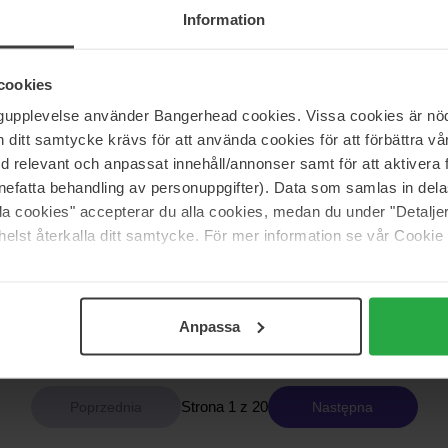
1 356 zł
Information
cookies
s a gun
Armani
ove
Emporio Classic She
ngupplevelse använder Bangerhead cookies. Vissa cookies är nöd
100 ml
itt samtycke krävs för att använda cookies för att förbättra vår
med relevant och anpassat innehåll/annonser samt för att aktiver
636 zł
nefatta behandling av personuppgifter). Data som samlas in del
alla cookies" accepterar du alla cookies, medan du under "Detal
elst återkalla ditt samtycke. För mer information se vår Cookie
Lancôme
Roma Donna Coral Fantasy
Ô de Lancôme Over The Top
100 ml
Brak w magazynie
393 zł
Anpassa
Strona 1 z 20
Następna