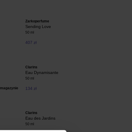
Zarkoperfume
Sending Love
50 ml
407 zł
Clarins
Eau Dynamisante
50 ml
 magazynie
134 zł
Clarins
Eau des Jardins
50 ml