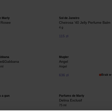
e Marly
Sol de Janeiro
a Rosee
Cheirosa '40 Jelly Perfume Balm
4 g
115 zł
abbana
Mugler
ce&Gabbana
Angel
 ml
Angel
636 zł
Brak w
s a gun
Parfums de Marly
Delina Exclusif
75 ml