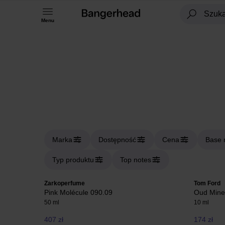
Menu
Marka
Dostępność
Cena
Base 
Typ produktu
Top notes
Zarkoperfume
Tom Ford
Pink Molécule 090.09
Oud Mine
50 ml
10 ml
407 zł
174 zł