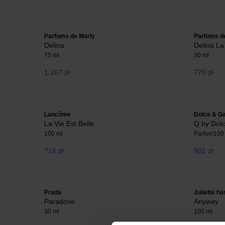
Parfums de Marly
Parfums d
Delina
Delina L
75 ml
30 ml
1 267 zł
779 zł
Lancôme
Dolce & G
La Vie Est Belle
Q by Dol
100 ml
Parfum
100
715 zł
901 zł
Prada
Juliette ha
Paradoxe
Anyway
30 ml
100 ml