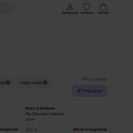
Zaloguj się
Ulubione
Koszyk
462 produkty
owa
Heart notes
Popularne
Dolce & Gabbana
My Devotion Intense
30 ml
 magazynie
455 zł
Brak w magazynie