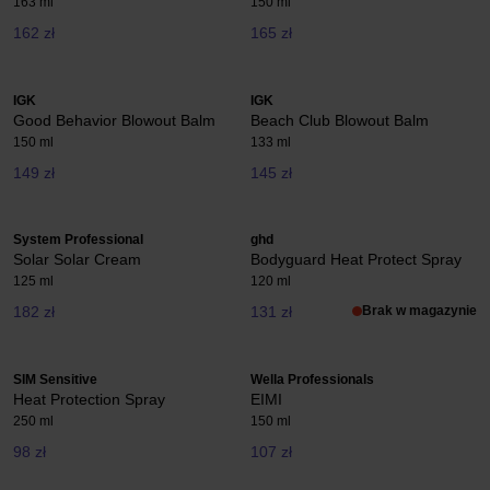
163 ml
150 ml
162 zł
165 zł
IGK
IGK
Good Behavior Blowout Balm
Beach Club Blowout Balm
150 ml
133 ml
149 zł
145 zł
System Professional
ghd
Solar Solar Cream
Bodyguard Heat Protect Spray
125 ml
120 ml
182 zł
131 zł
Brak w magazynie
SIM Sensitive
Wella Professionals
Heat Protection Spray
EIMI
250 ml
150 ml
98 zł
107 zł