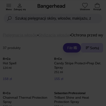
Menu
Zaloguj się
Ulubione
Koszyk
Pielęgnacja włosów
Stylizacja włosów
Ochrona przed wys
Filtr
Sortuj
37 produkty
R+Co
R+Co
Hot Spell
Candy Stripe Protect+Prep Det.
Spray
124 ml
251 ml
158 zł
155 zł
R+Co
Sebastian Professional
Chainmail Thermal Protection
Trilliant Shine and Heat
Spray
Protection Spray