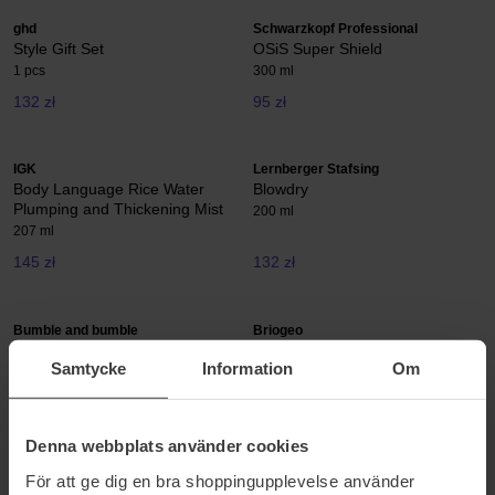
ghd
Schwarzkopf Professional
Style Gift Set
OSiS Super Shield
1 pcs
300 ml
132 zł
95 zł
IGK
Lernberger Stafsing
Body Language Rice Water
Blowdry
Plumping and Thickening Mist
200 ml
207 ml
145 zł
132 zł
Bumble and bumble
Briogeo
Heat Shield Thermal Protection
Farewell Frizz™ Blow Dry
Samtycke
Information
Om
Mist
Perfection Heat Protectant
Cream
60 ml
118 ml
85 zł
122 zł
Brak w magazynie
Denna webbplats använder cookies
För att ge dig en bra shoppingupplevelse använder