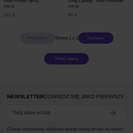
Heat Protect Spray
Long Lasting - Heat Protector
200 ml
150 ml
132 zł
96 zł
Strona 1 z 2
Następna
Pokaż więcej
NEWSLETTER
DOWIEDZ SIĘ JAKO PIERWSZY
Chcesz otrzymywać najlepsze beauty newsy prosto do swojej